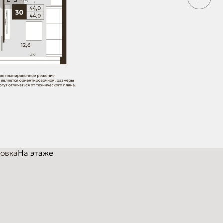
овка
На этаже