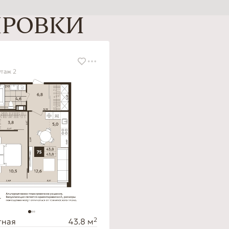
ИРОВКИ
Этаж 2
2
тная
43.8 м