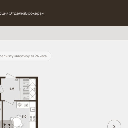
рция
Отделка
Брокерам
ели эту квартиру за 24 часа