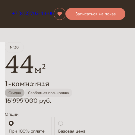
Записаться на показ
+7 (812) 702-43-00
№30
44
2
м
1-комнатная
Скидка
Свободная планировка
16 999 000 руб.
17 869 213 руб.
Опции
Стандартная
Базовая цена