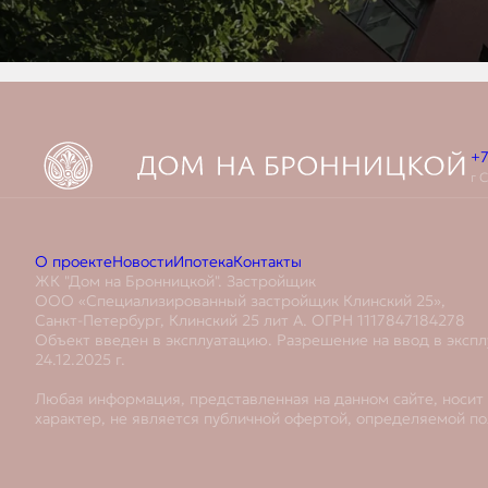
+7
г 
О проекте
Новости
Ипотека
Контакты
ЖК "Дом на Бронницкой". Застройщик
ООО «Специализированный застройщик Клинский 25»,
Санкт-Петербург, Клинский 25 лит А. ОГРН 1117847184278
Объект введен в эксплуатацию. Разрешение на ввод в эксп
24.12.2025 г.
Любая информация, представленная на данном сайте, носи
характер, не является публичной офертой, определяемой по