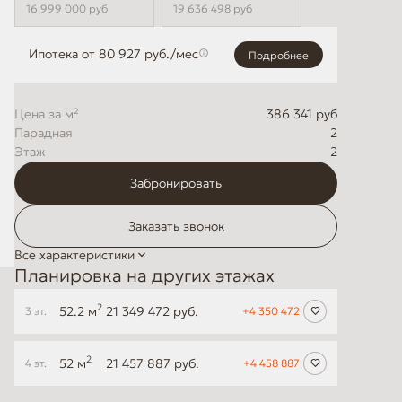
16 999 000
руб
19 636 498
руб
Ипотека
от 80 927 руб./мес
Подробнее
Цена за м²
386 341 руб
2
Этаж
2
Забронировать
Заказать звонок
Все характеристики
Планировка на других этажах
2
52.2 м
21 349 472 руб.
3 эт.
+4 350 472
2
52 м
21 457 887 руб.
4 эт.
+4 458 887