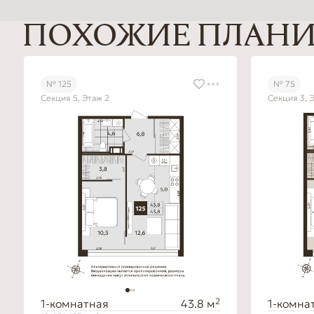
ПОХОЖИЕ ПЛАН
№ 125
№ 75
Секция 5, Этаж 2
Секция 3, 
2
1-комнатная
43.8 м
1-комна