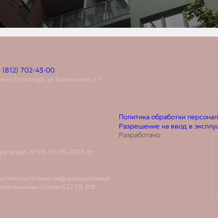
 (812) 702-43-00
Санкт-Петербург, ул Бронницкая, д 11
Политика обработки персона
Разрешение на ввод в экспл
Разработано
луатацию №78-01-03-2025 от
т исключительно информационный
ложениями статьи 437 ГК РФ.