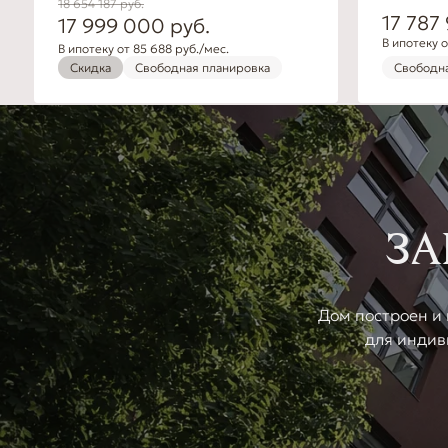
18 654 187
руб.
17 787
17 999 000
руб.
В ипотеку о
В ипотеку от 85 688 руб./мес.
Скидка
Свободная планировка
Свободна
ЗА
Дом построен и 
для индив