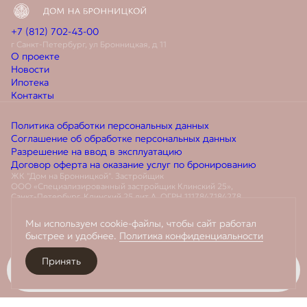
+7 (812) 702-43-00
г Санкт-Петербург, ул Бронницкая, д 11
О проекте
Новости
Ипотека
Контакты
Политика обработки персональных данных
Соглашение об обработке персональных данных
Разрешение на ввод в эксплуатацию
Договор оферта на оказание услуг по бронированию
ЖК "Дом на Бронницкой". Застройщик
ООО «Специализированный застройщик Клинский 25»,
Санкт-Петербург, Клинский 25 лит А. ОГРН 1117847184278
Объект введен в эксплуатацию. Разрешение на ввод в эксплуатацию
№78-01-03-2025 от 24.12.2025 г.
Мы используем cookie-файлы, чтобы сайт работал
быстрее и удобнее.
Политика конфиденциальности
Любая информация, представленная на данном сайте, носит
исключительно информационный характер, не является публичной
офертой, определяемой положениями статьи 437 ГК РФ.
Принять
Забронировать
Разработано