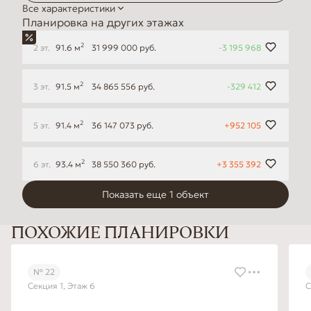
Все характеристики
Планировка на других этажах
2
2 эт.
91.6 м
31 999 000 руб.
-3 195 968
2
3 эт.
91.5 м
34 865 556 руб.
-329 412
2
5 эт.
91.4 м
36 147 073 руб.
+952 105
2
6 эт.
93.4 м
38 550 360 руб.
+3 355 392
Показать еще 1 объект
ПОХОЖИЕ ПЛАНИРОВКИ
№ 22
Секция 1, Этаж 6
С