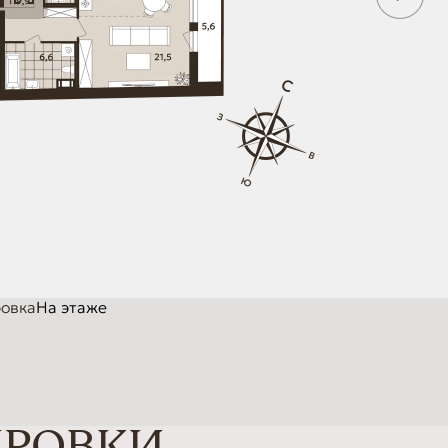
овка
На этаже