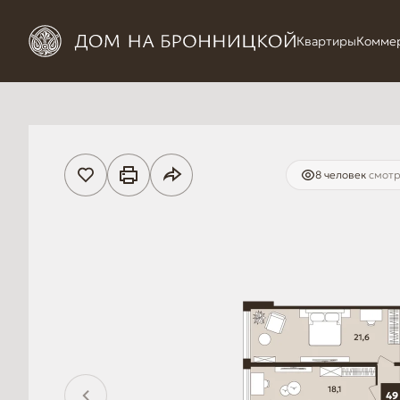
Квартиры
Комме
8 человек
смотр