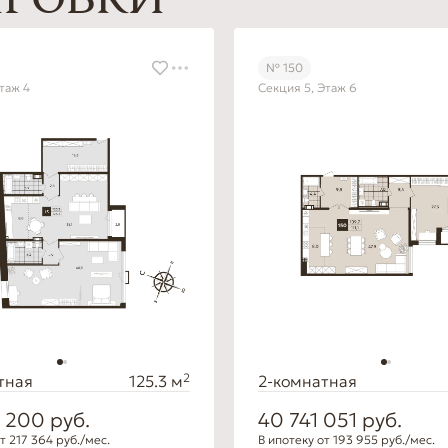
ИРОВКИ
№ 150
таж 4
Секция 5, Этаж 6
2
тная
125.3 м
2-комнатная
8 200
руб.
40 741 051
руб.
т 217 364 руб./мес.
В ипотеку от 193 955 руб./мес.