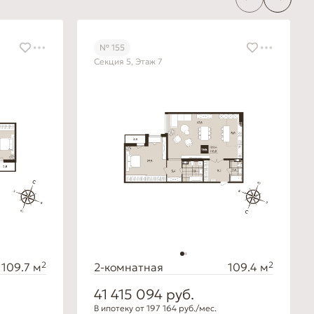
№ 155
Секция 5, Этаж 7
2
2
109.7 м
2-комнатная
109.4 м
41 415 094
руб.
В ипотеку от 197 164 руб./мес.