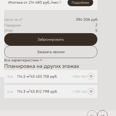
Ипотека
от 214 480 руб./мес
Подробнее
Цена за м²
394 506 руб
2
Этаж
5
Забронировать
Заказать звонок
Все характеристики
Планировка на других этажах
2
114.5 м
43 455 758 руб.
3 эт.
-1 596 760
2
114.3 м
43 812 798 руб.
4 эт.
-1 239 720