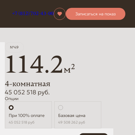
Записаться на показ
+7 (812) 702-43-00
№49
114.2
2
м
4-комнатная
45 052 518 руб.
Опции
Стандартная
Базовая цена
45 052 518
руб
49 508 262
руб