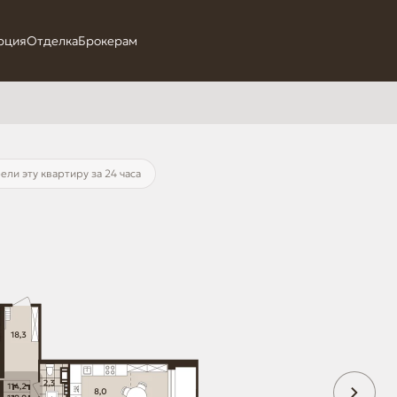
рция
Отделка
Брокерам
ели эту квартиру за 24 часа