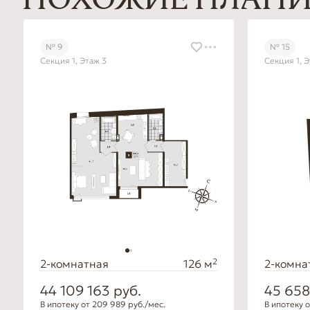
ПОХОЖИЕ ПЛАН
№ 9
№ 15
Секция 1, Этаж 3
Секция 1, Э
2
2-комнатная
126 м
2-комна
44 109 163
руб.
45 65
В ипотеку от 209 989 руб./мес.
В ипотеку о