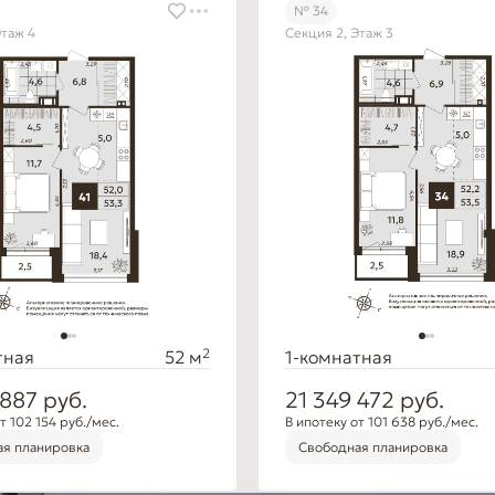
№ 34
Этаж 4
Секция 2, Этаж 3
2
тная
52 м
1-комнатная
 887
руб.
21 349 472
руб.
т 102 154 руб./мес.
В ипотеку от 101 638 руб./мес.
я планировка
Свободная планировка