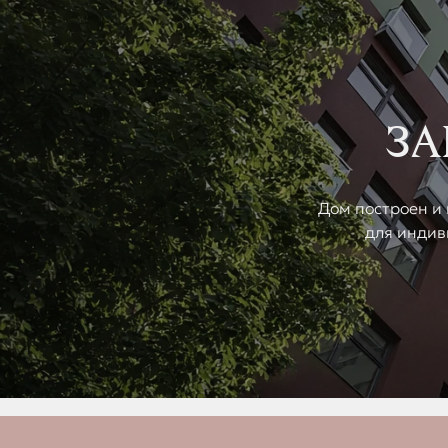
ЗА
Дом построен и 
для индив