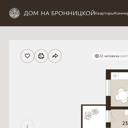
Квартиры
Комме
22 человекa
смот