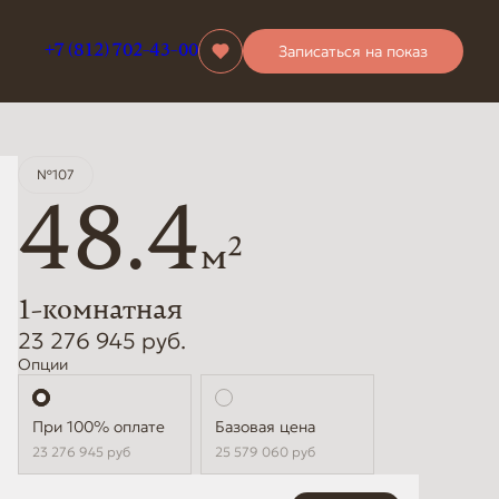
Записаться на показ
+7 (812) 702-43-00
№107
48.4
2
м
1-комнатная
23 276 945 руб.
Опции
Стандартная
Базовая цена
23 276 945
руб
25 579 060
руб