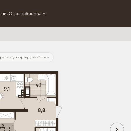
рция
Отделка
Брокерам
рели эту квартиру за 24 часа