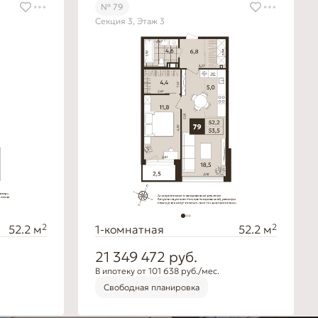
№ 79
Секция 3, Этаж 3
2
2
52.2 м
1-комнатная
52.2 м
21 349 472
руб.
В ипотеку от 101 638 руб./мес.
Свободная планировка