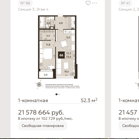
№ 86
№ 41
Секция 3, Этаж 4
Секция 2, 
2
1-комнатная
52.3 м
1-комна
21 578 664
руб.
21 457
В ипотеку от 102 729 руб./мес.
В ипотеку о
Свободная планировка
Свободна