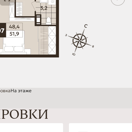
овка
На этаже
ИРОВКИ