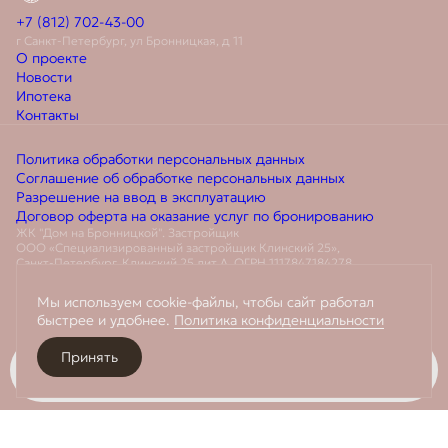
+7 (812) 702-43-00
г Санкт-Петербург, ул Бронницкая, д 11
О проекте
Новости
Ипотека
Контакты
Политика обработки персональных данных
Соглашение об обработке персональных данных
Разрешение на ввод в эксплуатацию
Договор оферта на оказание услуг по бронированию
ЖК "Дом на Бронницкой". Застройщик
ООО «Специализированный застройщик Клинский 25»,
Санкт-Петербург, Клинский 25 лит А. ОГРН 1117847184278
Объект введен в эксплуатацию. Разрешение на ввод в эксплуатацию
№78-01-03-2025 от 24.12.2025 г.
Мы используем cookie-файлы, чтобы сайт работал
быстрее и удобнее.
Политика конфиденциальности
Любая информация, представленная на данном сайте, носит
исключительно информационный характер, не является публичной
офертой, определяемой положениями статьи 437 ГК РФ.
Принять
Забронировать
Разработано