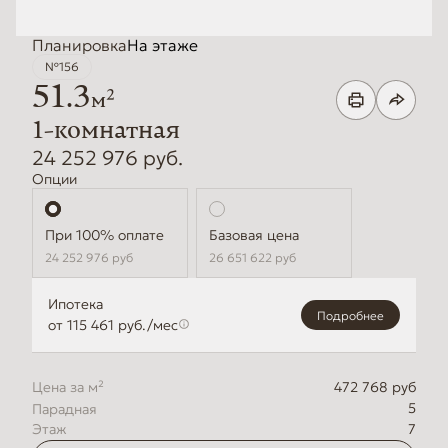
Планировка
На этаже
№156
51.3
2
м
1-комнатная
24 252 976 руб.
Опции
Стандартная
Базовая цена
24 252 976
руб
26 651 622
руб
Ипотека
Подробнее
от 115 461 руб./мес
Цена за м²
472 768 руб
5
Этаж
7